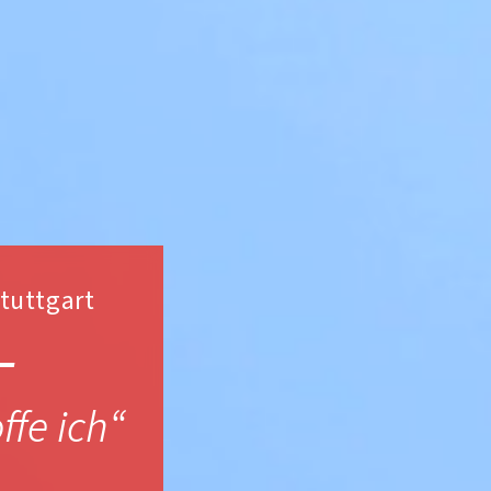
Stuttgart
—
ffe ich“